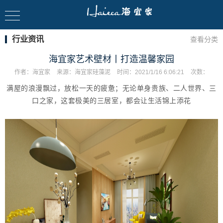
行业资讯
查看分类
海宜家艺术壁材丨打造温馨家园
作者：
海宜家
来源：
海宜家硅藻泥
时间：
2021/1/16 6:06:21
次数：
满屋的浪漫飘过，放松一天的疲惫；无论单身贵族、二人世界、三
口之家，这套极美的三居室，都会让生活锦上添花