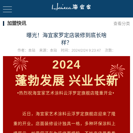
加盟快讯
查看分类
曝光！海宜家罗定店装修到底长啥
样？
作者：
本站
来源：
本站
时间：
2024/2/24 9:23:47
次数：
2024
蓬勃发展 兴业长新
•
•
热烈祝海宜家艺术涂料云浮罗定旗舰店隆重开业
近日，海宜家艺术涂料
迎来了隆
云浮
罗定旗舰
店
重的开业。店面装修设计独具一格，多种环保涂料上