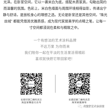
光
泽
。
在
卧
室
空
间
，
它
以
一
袭
米
白
为
底
，
搭
配
木
质
家
具
，
勾
勒
出
简
约
而
温
馨
的
氛
围
。
色
彩
上
，
米
白
色
墙
面
与
周
围
环
境
相
得
益
彰
，
传
递
出
宁
静
与
舒
适
，
是
放
松
身
心
的
理
想
之
选
。
无
论
是
卧
室
还
是
其
他
空
间
，
“
珠
光
丝
绒
”
都
能
凭
借
其
优
雅
质
感
，
成
为
现
代
家
居
美
学
的
点
睛
之
笔
，
让
每
一
寸
空
间
都
浸
润
在
柔
和
与
精
致
之
中
。
一
个
有
想
法
的
艺
术
涂
料
品
牌
不
远
万
里
为
你
而
来
我
们
陪
你
一
起
在
平
淡
的
生
活
里
活
得
精
彩
喜
欢
就
快
把
它
带
回
家
吧
！