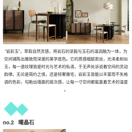
“
岩
彩
玉
”
，
萃
取
自
然
灵
感
，
将
岩
石
的
坚
毅
与
玉
石
的
温
润
融
为
一
体
，
为
空
间
铺
陈
出
雅
致
而
深
邃
的
美
学
底
色
。
它
的
质
感
细
腻
若
丝
，
光
泽
柔
和
似
玉
，
每
一
道
纹
理
皆
是
时
光
与
艺
术
的
私
语
，
于
无
声
处
诉
说
着
空
间
的
灵
动
韵
律
。
无
论
是
简
约
之
境
，
还
是
轻
奢
雅
宅
，
岩
彩
玉
皆
能
以
丰
富
而
不
失
格
调
的
色
彩
，
勾
勒
出
墙
面
的
层
次
感
，
让
每
一
寸
空
间
都
氤
氲
着
艺
术
的
温
度
。
n
o
.
2
曜
晶
石