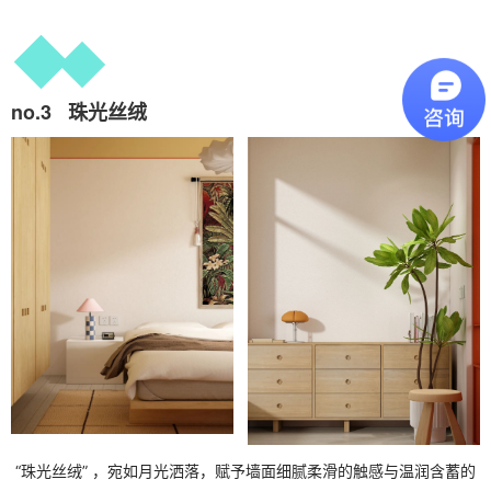
n
o
.
3
珠
光
丝
绒
“
珠
光
丝
绒
”
，
宛
如
月
光
洒
落
，
赋
予
墙
面
细
腻
柔
滑
的
触
感
与
温
润
含
蓄
的